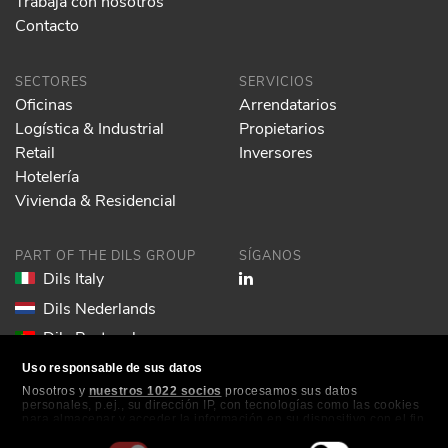
Trabaja con nosotros
Contacto
SECTORES
SERVICIOS
Oficinas
Arrendatarios
Logística & Industrial
Propietarios
Retail
Inversores
Hotelería
Vivienda & Residencial
PART OF THE DILS GROUP
SÍGANOS
Dils Italy
Dils Nederlands
Dils Portugal
Dils Spain
Uso responsable de sus datos
Nosotros y
nuestros 1022 socios
procesamos sus datos
Dils Lucas Fox
personales, p.ej., su dirección IP, con tecnologías como las cookies
para almacenar y acceder la información en su dispositivo con el fin
Dils France
de ofrecer publicidad y contenido personalizados, medición de
publicidad y contenido, investigación de audiencia y desarrollo de