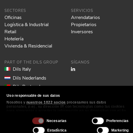
SECTORES
SERVICIOS
Oficinas
Arrendatarios
Logística & Industrial
Propietarios
Retail
Inversores
Hotelería
Vivienda & Residencial
PART OF THE DILS GROUP
SÍGANOS
Dils Italy
Dils Nederlands
Dils Portugal
Dils Spain
Uso responsable de sus datos
Nosotros y
nuestros 1022 socios
procesamos sus datos
Dils Lucas Fox
personales, p.ej., su dirección IP, con tecnologías como las cookies
para almacenar y acceder la información en su dispositivo con el fin
Dils France
de ofrecer publicidad y contenido personalizados, medición de
publicidad y contenido, investigación de audiencia y desarrollo de
Selección
Dils EOL
Necesarias
Preferencias
servicios. Tiene la opción de seleccionar quién usa sus datos y con
de
qué propósitos. Puede cambiar o retirar su consentimiento en
Estadística
Marketing
cualquier momento desde la Declaración de cookies o clicando en