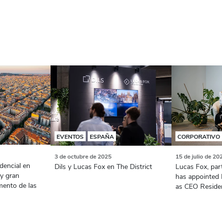
EVENTOS
ESPAÑA
CORPORATIVO
3 de octubre de 2025
15 de julio de 20
dencial en
Dils y Lucas Fox en The District
Lucas Fox, part
y gran
has appointed
mento de las
as CEO Residen