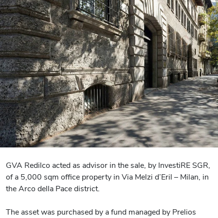
GVA Redilco acted as advisor in the sale, by InvestiRE SGR,
of a 5,000 sqm office property in Via Melzi d’Eril – Milan, in
the Arco della Pace district.
The asset was purchased by a fund managed by Prelios