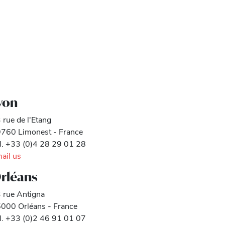
yon
 rue de l'Etang
760 Limonest - France
l. +33 (0)4 28 29 01 28
ail us
rléans
 rue Antigna
000 Orléans - France
l. +33 (0)2 46 91 01 07