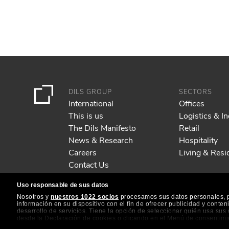
DILS GROUP
SECTORS
International
Offices
This is us
Logistics & In
The Dils Manifesto
Retail
News & Research
Hospitality
Careers
Living & Resid
Contact Us
Uso responsable de sus datos
Nosotros y
nuestros 1022 socios
procesamos sus datos personales, p.
información en su dispositivo con el fin de ofrecer publicidad y conte
desarrollo de servicios. Tiene la opción de seleccionar quién usa su
desde la Declaración de cookies o clicando en el Menú de consentimi