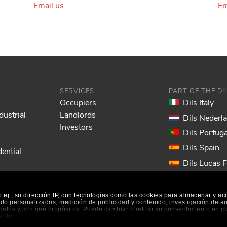
Email us
Em
SERVICES
PART OF THE D
Occupiers
Dils Italy
dustrial
Landlords
Dils Nederl
Investors
Dils Portuga
Dils Spain
ential
Dils Lucas 
Dils France
Dils EOL
ej., su dirección IP, con tecnologías como las cookies para almacenar y ac
nido personalizados, medición de publicidad y contenido, investigación de a
s datos y con qué propósitos. Puede cambiar o retirar su consentimiento en 
ento.