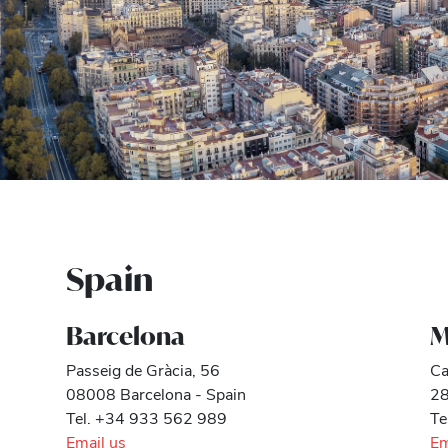
Spain
Barcelona
M
Passeig de Gràcia, 56
Ca
08008 Barcelona - Spain
28
Tel. +34 933 562 989
Te
Email us
Em