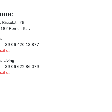
ome
a Bissolati, 76
187 Rome - Italy
ls
l. +39 06 420 13 877
ail us
ls Living
l. +39 06 622 86 079
ail us