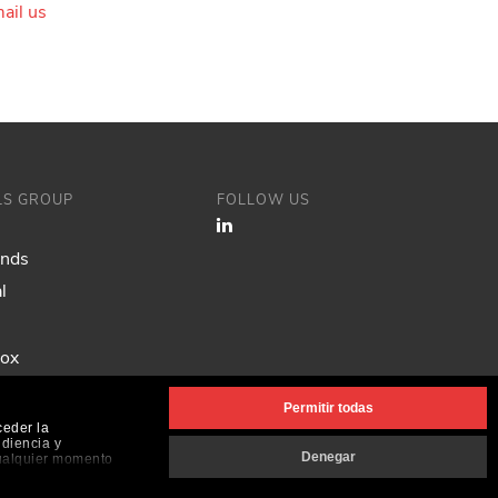
ail us
ILS GROUP
FOLLOW US
ands
l
Fox
Permitir todas
ceder la
udiencia y
Denegar
cualquier momento