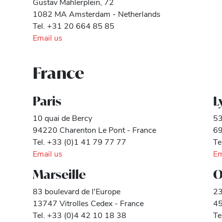
Gustav Mahlerplein, 72
1082 MA Amsterdam - Netherlands
Tel. +31 20 664 85 85
Email us
France
Paris
L
10 quai de Bercy
53
94220 Charenton Le Pont - France
69
Tel. +33 (0)1 41 79 77 77
Te
Email us
Em
Marseille
O
83 boulevard de l'Europe
23
13747 Vitrolles Cedex - France
45
Tel. +33 (0)4 42 10 18 38
Te