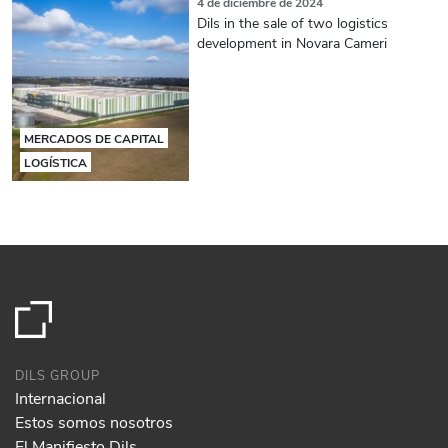
4 de diciembre de 2024
Dils in the sale of two logistics
development in Novara Cameri
MERCADOS DE CAPITAL
LOGÍSTICA
DILS GROUP
Internacional
Estos somos nosotros
El Manifiesto Dils