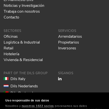
Noticias y Investigación
Trabaja con nosotros
Contacto
SECTORES
SERVICIOS
Oficinas
Arrendatarios
Logística & Industrial
Propietarios
Retail
Inversores
Hotelería
Vivienda & Residencial
PART OF THE DILS GROUP
SÍGANOS
Dils Italy
Dils Nederlands
Dils Portugal
Dils Spain
Uso responsable de sus datos
Nosotros y
nuestros 1022 socios
procesamos sus datos
Dils Lucas Fox