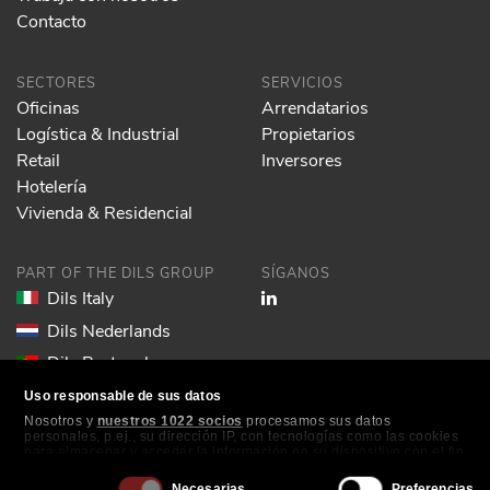
Contacto
SECTORES
SERVICIOS
Oficinas
Arrendatarios
Logística & Industrial
Propietarios
Retail
Inversores
Hotelería
Vivienda & Residencial
PART OF THE DILS GROUP
SÍGANOS
Dils Italy
Dils Nederlands
Dils Portugal
Dils Spain
Uso responsable de sus datos
Nosotros y
nuestros 1022 socios
procesamos sus datos
Dils Lucas Fox
personales, p.ej., su dirección IP, con tecnologías como las cookies
para almacenar y acceder la información en su dispositivo con el fin
Dils France
de ofrecer publicidad y contenido personalizados, medición de
publicidad y contenido, investigación de audiencia y desarrollo de
Selección
Necesarias
Preferencias