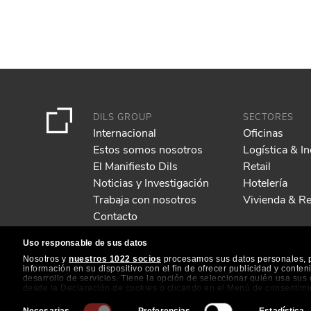
DILS GROUP
SECTORES
Internacional
Oficinas
Estos somos nosotros
Logística & In
El Manifiesto Dils
Retail
Noticias y Investigación
Hotelería
Trabaja con nosotros
Vivienda & Re
Contacto
Uso responsable de sus datos
Nosotros y
nuestros 1022 socios
procesamos sus datos personales, p.
información en su dispositivo con el fin de ofrecer publicidad y conte
desarrollo de servicios. Tiene la opción de seleccionar quién usa su
desde la Declaración de cookies o clicando en el Menú de consentimi
Selección
Si lo permite, también quisiéramos: