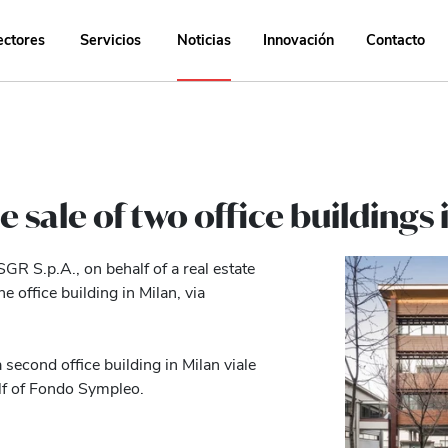
ectores
Servicios
Noticias
Innovación
Contacto
e sale of two office buildings 
GR S.p.A., on behalf of a real estate
he office building in Milan, via
 second office building in Milan viale
f of Fondo Sympleo.