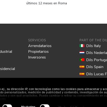
últimos 12 meses en Roma
SERVICIOS
PART OF THE D
Arrendatarios
Dils Italy
dustrial
Propietarios
Dils Nederl
Inversores
Dils Portuga
Dils Spain
sidencial
Dils Lucas 
Dils France
Dils EOL
ej., su dirección IP, con tecnologías como las cookies para almacenar y ac
nido personalizados, medición de publicidad y contenido, investigación de a
s datos y con qué propósitos. Puede cambiar o retirar su consentimiento en 
ento.