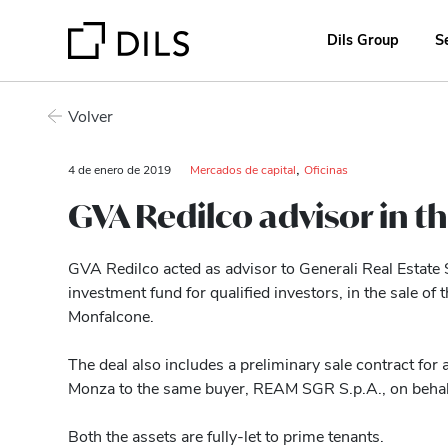
Dils Group
S
Volver
,
4 de enero de 2019
Mercados de capital
Oficinas
GVA Redilco advisor in th
GVA Redilco acted as advisor to Generali Real Estate S
investment fund for qualified investors, in the sale of t
Monfalcone.
The deal also includes a preliminary sale contract for a
Monza to the same buyer, REAM SGR S.p.A., on behal
Both the assets are fully-let to prime tenants.