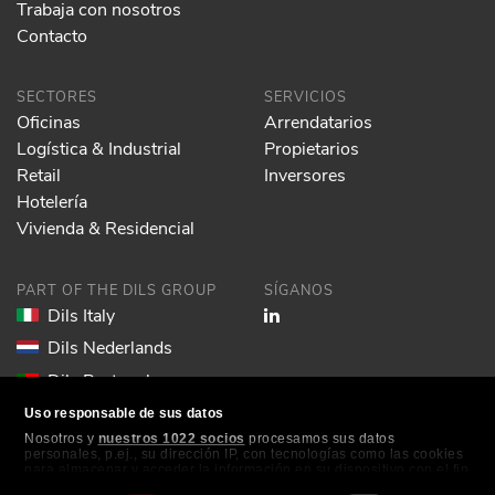
Trabaja con nosotros
Contacto
SECTORES
SERVICIOS
Oficinas
Arrendatarios
Logística & Industrial
Propietarios
Retail
Inversores
Hotelería
Vivienda & Residencial
PART OF THE DILS GROUP
SÍGANOS
Dils Italy
Dils Nederlands
Dils Portugal
Dils Spain
Uso responsable de sus datos
Nosotros y
nuestros 1022 socios
procesamos sus datos
Dils Lucas Fox
personales, p.ej., su dirección IP, con tecnologías como las cookies
para almacenar y acceder la información en su dispositivo con el fin
Dils France
de ofrecer publicidad y contenido personalizados, medición de