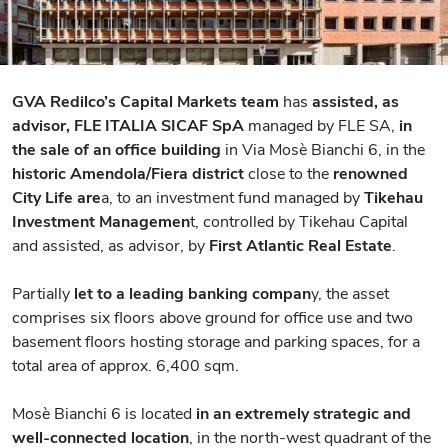
GVA Redilco’s Capital Markets team
has
assisted, as
advisor, FLE ITALIA SICAF SpA
managed by FLE SA,
in
the sale of an office building
in Via Mosè Bianchi 6, in the
historic Amendola/Fiera district
close to the
renowned
City Life are
a, to an investment fund managed by
Tikehau
Investment Managemen
t, controlled by Tikehau Capital
and assisted, as advisor, by
First Atlantic Real Estate
.
Partially
let to a leading banking compan
y, the asset
comprises six floors above ground for office use and two
basement floors hosting storage and parking spaces, for a
total area of approx. 6,400 sqm.
Mosè Bianchi 6 is located
in an extremely strategic and
well-connected location
, in the north-west quadrant of the