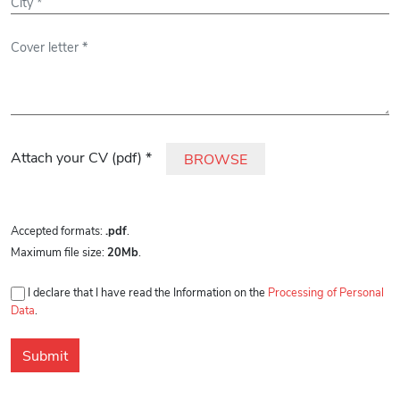
Please leave this field empty.
Attach your CV (pdf) *
BROWSE
Accepted formats:
.pdf
.
Maximum file size:
20Mb
.
I declare that I have read the Information on the
Processing of Personal
Data
.