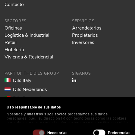
Contacto
SECTORES
SERVICIOS
Oficinas
Arrendatarios
Logística & Industrial
Propietarios
Retail
Inversores
Hotelería
Vivienda & Residencial
PART OF THE DILS GROUP
SÍGANOS
Dils Italy
Dils Nederlands
Dils Portugal
Dils Spain
Uso responsable de sus datos
Nosotros y
nuestros 1022 socios
procesamos sus datos
Dils Lucas Fox
personales, p.ej., su dirección IP, con tecnologías como las cookies
para almacenar y acceder la información en su dispositivo con el fin
Dils France
de ofrecer publicidad y contenido personalizados, medición de
publicidad y contenido, investigación de audiencia y desarrollo de
Selección
Dils EOL
Necesarias
Preferencias